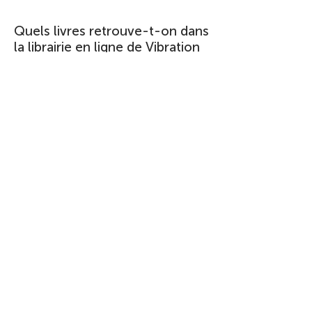
Quels livres retrouve-t-on dans
la librairie en ligne de Vibration
Editions ?
Les romans sont disponibles en livre
papier ou en téléchargement au
format e-book.
Vous avez une question sur les livres
ou les auteurs ?
Contactez-nous
directement ici
.