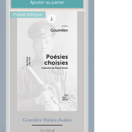
Ajouter au panier
Poésie bilingue
Goumilev. Poésies choisies
Prix
10,00 €