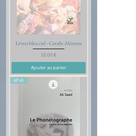
Lèvres bleu ciel - Coralie Akiyama
Prix
10,00 €
Ajouter au panier
ePub