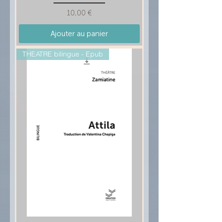
Prix
10,00 €
Ajouter au panier
THEATRE bilingue - Epub