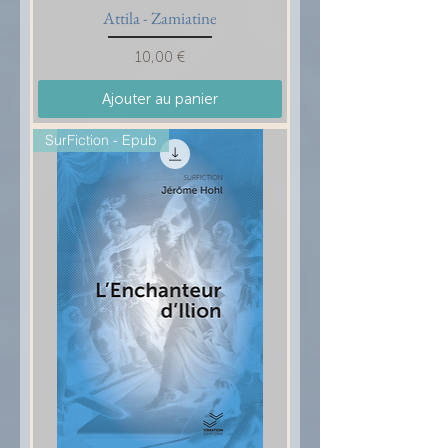
Attila - Zamiatine
Prix
10,00 €
Ajouter au panier
SurFiction - Epub