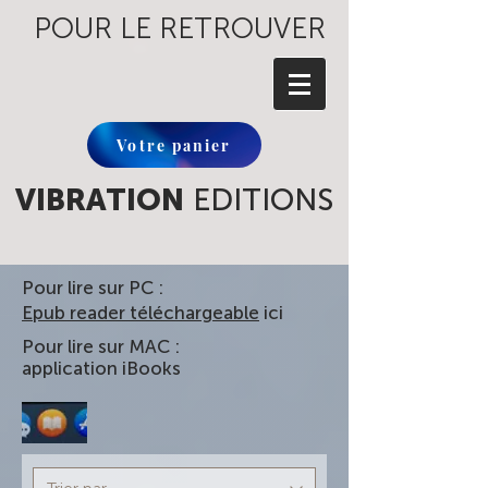
POUR LE RETROUVER
Votre panier
VIBRATION
EDITIONS
Pour lire sur PC :
Epub reader téléchargeable
ici
Pour lire sur MAC :
application iBooks