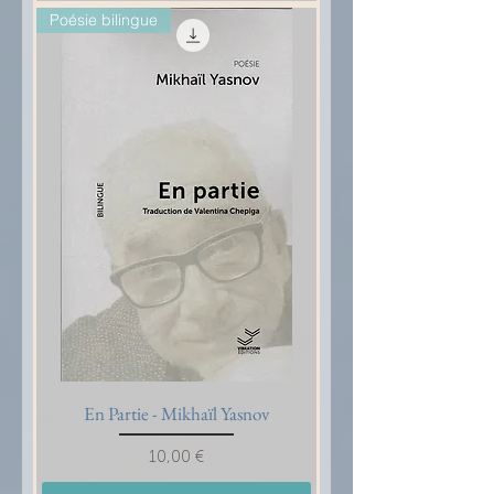
Poésie bilingue
En Partie - Mikhaïl Yasnov
Prix
10,00 €