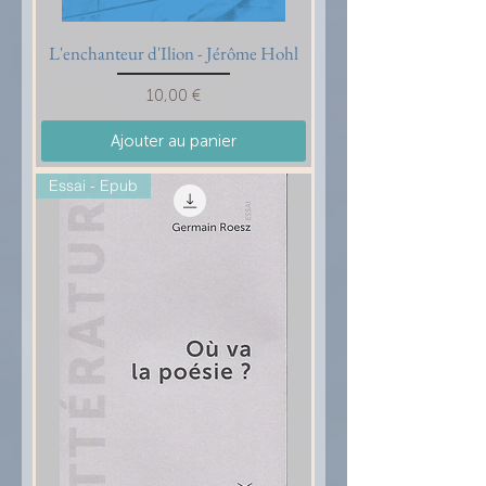
L'enchanteur d'Ilion - Jérôme Hohl
Prix
10,00 €
Ajouter au panier
Essai - Epub