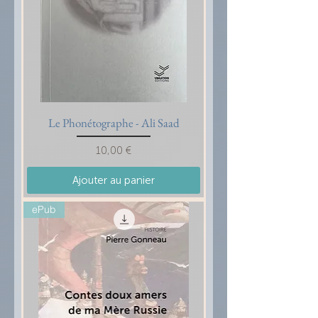
Le Phonétographe - Ali Saad
Prix
10,00 €
Ajouter au panier
ePub