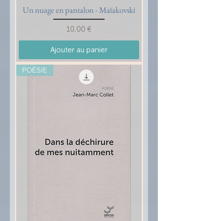
Un nuage en pantalon - Maïakovski
Prix
10,00 €
Ajouter au panier
POÉSIE