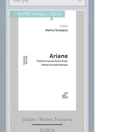
THEATRE bilingue - Epub
Ariane - Marina Tsvetaeva
Prix
10,00 €