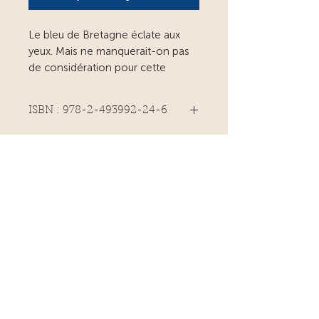
Le bleu de Bretagne éclate aux
yeux. Mais ne manquerait-on pas
de considération pour cette
couleur noble et glorieuse que fut
le rouge dans le passé ? Ruz des
ISBN : 978-2-493992-24-6
mots nous en rappelle l’éclat.
Poids :
Cette anthologie dédiée à la
couleur rouge, comme celle
consacrée l’an passé à Glaz, est à
la fois une facétie poétique et une
découverte littéraire puisque dix-
huit poètes de
Bretagne — contemporains — vous
y attendent pour vous introduire à
leur « Rouge de Bretagne ».
Vous retrouverez ainsi : Marc