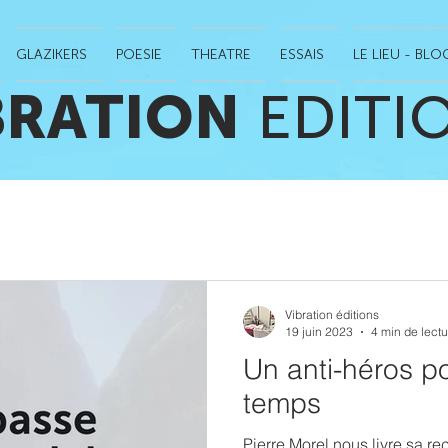
GLAZIKERS
POESIE
THEATRE
ESSAIS
LE LIEU - BLO
BRATION
EDITI
Vibration éditions
19 juin 2023
4 min de lectu
Un anti-héros p
temps
Pierre Morel nous livre sa r