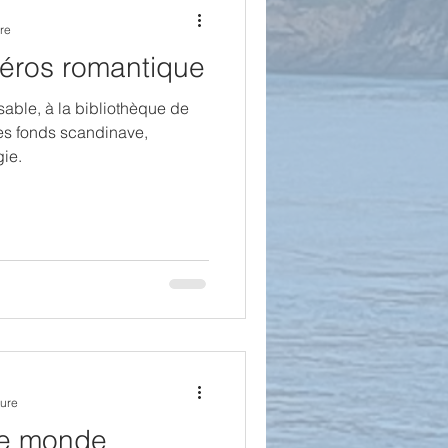
re
éros romantique
able, à la bibliothèque de
des fonds scandinave,
gie.
ture
 le monde