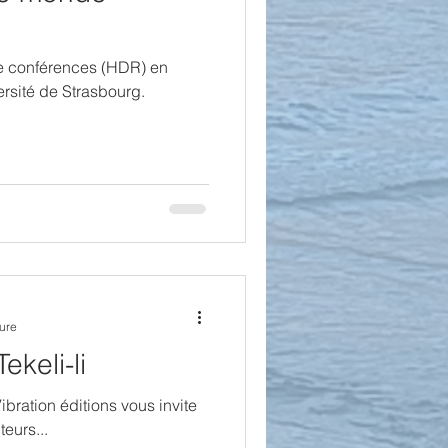
 de conférences (HDR) en
ersité de Strasbourg.
ture
ekeli-li
bration éditions vous invite
teurs...