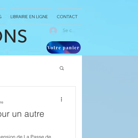
G
LIBRAIRIE EN LIGNE
CONTACT
ONS
Se connecter
Votre panier
re
our un autre
ecension de La Passe de