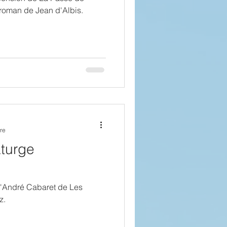
u roman de Jean d'Albis.
re
turge
 d'André Cabaret de Les
z.