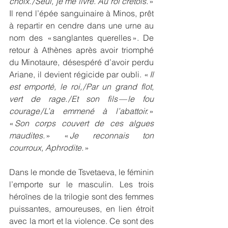
choix. / Seul, je me livre. Au roi crétois.
 » 
Il rend l’épée sanguinaire à Minos, prêt 
à repartir en cendre dans une urne au 
nom des « sanglantes querelles ». De 
retour à Athènes après avoir triomphé 
du Minotaure, désespéré d’avoir perdu 
Ariane, il devient régicide par oubli. « 
Il 
est emporté, le roi, / Par un grand flot, 
vert de rage. / Et son fils — le fou 
courage / L’a emmené à l’abattoir.
 » 
« 
Son corps couvert de ces algues 
maudites.
 » « 
Je reconnais ton 
courroux, Aphrodite.
 »
Dans le monde de Tsvetaeva, le féminin 
l’emporte sur le masculin. Les trois 
héroïnes de la trilogie sont des femmes 
puissantes, amoureuses, en lien étroit 
avec la mort et la violence. Ce sont des 