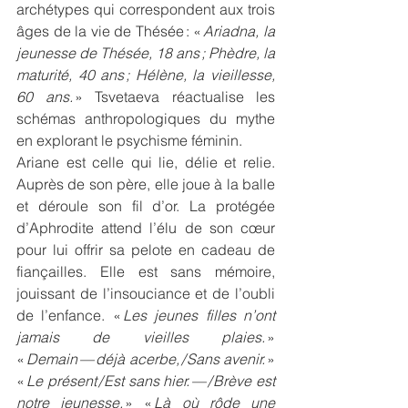
archétypes qui correspondent aux trois 
âges de la vie de Thésée : « 
Ariadna, la 
jeunesse de Thésée, 18 ans ; Phèdre, la 
maturité, 40 ans ; Hélène, la vieillesse, 
60 ans.
 » Tsvetaeva réactualise les 
schémas anthropologiques du mythe 
en explorant le psychisme féminin.
Ariane est celle qui lie, délie et relie. 
Auprès de son père, elle joue à la balle 
et déroule son fil d’or. La protégée 
d’Aphrodite attend l’élu de son cœur 
pour lui offrir sa pelote en cadeau de 
fiançailles. Elle est sans mémoire, 
jouissant de l’insouciance et de l’oubli 
de l’enfance. « 
Les jeunes filles n’ont 
jamais de vieilles plaies.
 » 
« 
Demain — déjà acerbe, / Sans avenir.
 » 
« 
Le présent / Est sans hier. — / Brève est 
notre jeunesse.
 » « 
Là où rôde une 