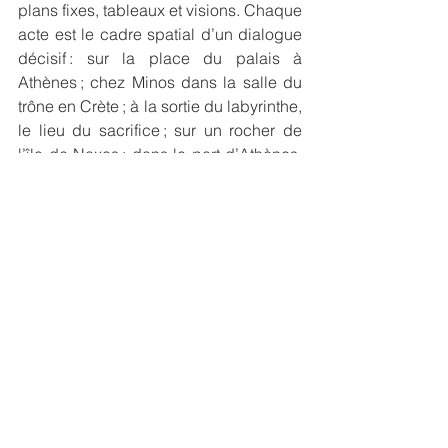
plans fixes, tableaux et visions. Chaque 
acte est le cadre spatial d’un dialogue 
décisif
: sur la place du palais à 
Athènes
; chez Minos dans la salle du 
trône en Crète
; à la sortie du labyrinthe, 
le lieu du sacrifice
; sur un rocher de 
l’île de Naxos
; dans le port d’Athènes. 
Un lieu dans le lieu. Les mortels 
Thésée, Ariane, Égée, Minos côtoient 
les dieux et les déesses, Poséidon, 
Bacchus et Aphrodite. Le prêtre et le 
devin savent mais échouent à contrer la 
fatalité, de même que le messager et le 
porteur d’eau. Le bestiaire réunit les 
bêtes de sacrifice, lionceaux, béliers et 
sangliers, les esprits souverains, aigle 
et serpent. Les voix du poème sont les 
chœurs des éphèbes et des jeunes 
filles, celui des citoyens, le peuple qui 