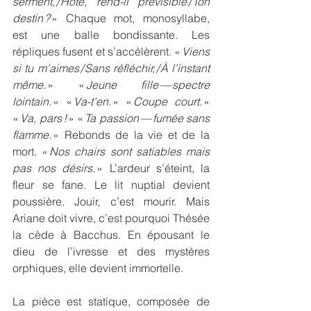
serment, / Hôte, rend-il prévisible / Ton 
destin ?
 » Chaque mot, monosyllabe, 
est une balle bondissante. Les 
répliques fusent et s’accélèrent. « 
Viens 
si tu m’aimes / Sans réfléchir, / À l’instant 
même.
 » « 
Jeune fille — spectre 
lointain. 
» «
 Va-t’en. 
» «
 Coupe court. 
» 
«
 Va, pars ! 
» «
 Ta passion — fumée sans 
flamme. 
» Rebonds de la vie et de la 
mort. «
 Nos chairs sont satiables mais 
pas nos désirs. 
» L’ardeur s’éteint, la 
fleur se fane. Le lit nuptial devient 
poussière. Jouir, c’est mourir. Mais 
Ariane doit vivre, c’est pourquoi Thésée 
la cède à Bacchus. En épousant le 
dieu de l’ivresse et des mystères 
orphiques, elle devient immortelle.
La pièce est statique, composée de 