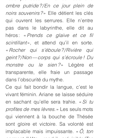
ombre putride ? / En ce jour plein de 
noirs souvenirs ?
 » Elle détient les clés 
qui ouvrent les serrures. Elle n’entre 
pas dans le labyrinthe, elle dit au 
héros : « 
Prends ce glaive et ce fil 
scintillant
 », et attend qu’il en sorte. 
« 
Rocher qui s’éboule ? / Rivière qui 
geint ? / Non — corps qui s’écroule
! Du 
monstre ou le sien
?
 » Légère et 
transparente, elle fraie un passage 
dans l’obscurité du mythe.
Ce qui fait bondir la langue, c’est le 
vivant féminin. Ariane se laisse séduire 
en sachant qu’elle sera trahie. « 
Si tu 
profites de mes lèvres.
 » Les seuls mots 
qui viennent à la bouche de Thésée 
sont gloire et victoire. Sa volonté est 
implacable mais impuissante. « 
Ô, ton 