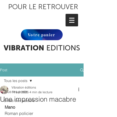
POUR LE RETROUVER
Votre panier
VIBRATION
EDITIONS
Post
Tous les posts
Vibration éditions
Tous les posts
11 avr. 2025
4 min de lecture
Une impression macabre
Billets des auteurs
Mano
Roman policier