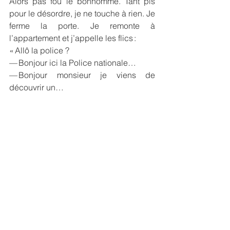
Alors pas fou le bonhomme. Tant pis 
pour le désordre, je ne touche à rien. Je 
ferme la porte. Je remonte à 
l’appartement et j’appelle les flics :
« Allô la police ?
— Bonjour ici la Police nationale…
— Bonjour monsieur je viens de 
découvrir un…
— … dans le cadre d’une démarche de 
qualité cette conversation est 
susceptible d’être enregistrée. Si vous 
voulez signaler un accident corporel 
veuillez composer le 15. Si vous voulez 
signaler un incendie veuillez composer 
le 18. Nous vous rappelons que tout 
appel injustifié peut être l’objet de 
poursuites à votre encontre. Ne quittez 
pas, nous allons donner suite à votre 
appel… Ne quittez pas, nous allons 